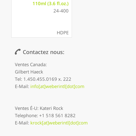
110ml (3.6 fl.oz.)
24-400
HDPE
Contactez nous:
Ventes Canada:
Gilbert Haeck
Tel: 1.450.455.0169 x. 222
E-Mail:
info[at]weberintl[dot]com
Ventes É-U: Kateri Rock
Telephone: +1 518 561 8282
E-Mail:
krock[at]weberintl[dot]com