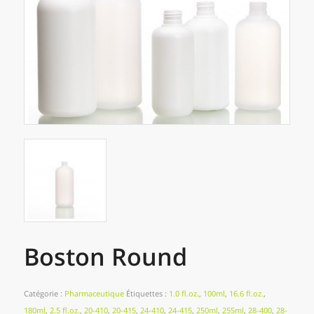
Boston Round
Catégorie :
Pharmaceutique
Étiquettes :
1.0 fl.oz.
,
100ml
,
16.6 fl.oz.
,
180ml
,
2.5 fl.oz.
,
20-410
,
20-415
,
24-410
,
24-415
,
250ml
,
255ml
,
28-400
,
28-