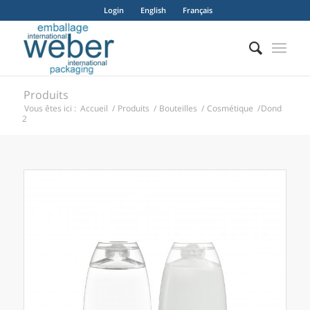
Login
English
Français
Produits
Vous êtes ici :
Accueil
/
Produits
/
Bouteilles
/
Cosmétique
/
Dond
2