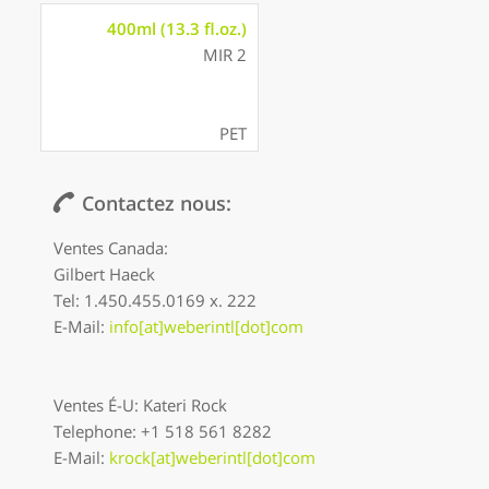
400ml (13.3 fl.oz.)
MIR 2
PET
Contactez nous:
Ventes Canada:
Gilbert Haeck
Tel: 1.450.455.0169 x. 222
E-Mail:
info[at]weberintl[dot]com
Ventes É-U: Kateri Rock
Telephone: +1 518 561 8282
E-Mail:
krock[at]weberintl[dot]com