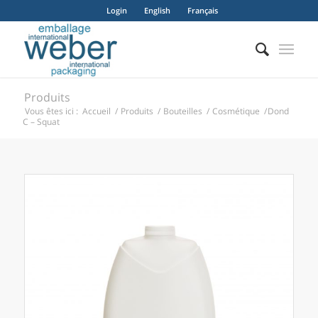
Login
English
Français
Produits
Vous êtes ici :
Accueil
/
Produits
/
Bouteilles
/
Cosmétique
/
Dond
C – Squat