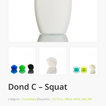
Dond C – Squat
Catégorie :
Cosmétique
Étiquettes :
10.0 fl.oz.
,
300ml
,
HDPE
,
MIR
,
RIR