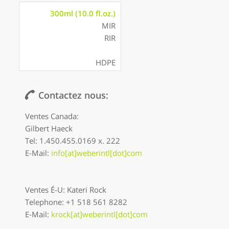
300ml (10.0 fl.oz.)
MIR
RIR
HDPE
Contactez nous:
Ventes Canada:
Gilbert Haeck
Tel: 1.450.455.0169 x. 222
E-Mail:
info[at]weberintl[dot]com
Ventes É-U: Kateri Rock
Telephone: +1 518 561 8282
E-Mail:
krock[at]weberintl[dot]com