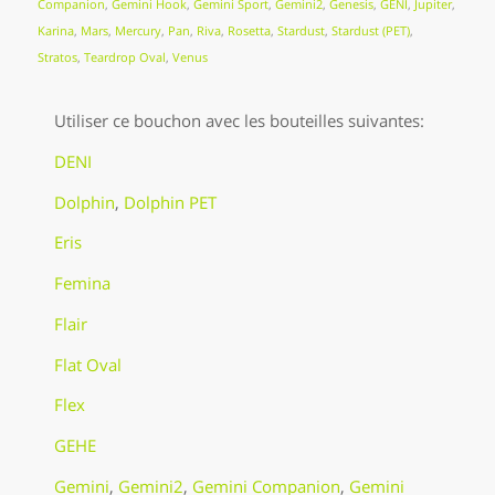
Companion
,
Gemini Hook
,
Gemini Sport
,
Gemini2
,
Genesis
,
GENI
,
Jupiter
,
Karina
,
Mars
,
Mercury
,
Pan
,
Riva
,
Rosetta
,
Stardust
,
Stardust (PET)
,
Stratos
,
Teardrop Oval
,
Venus
Utiliser ce bouchon avec les bouteilles suivantes:
DENI
Dolphin
,
Dolphin PET
Eris
Femina
Flair
Flat Oval
Flex
GEHE
Gemini
,
Gemini2
,
Gemini Companion
,
Gemini