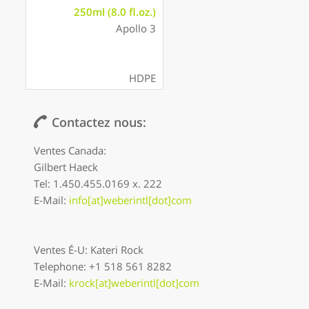
250ml (8.0 fl.oz.)
Apollo 3
HDPE
Contactez nous:
Ventes Canada:
Gilbert Haeck
Tel: 1.450.455.0169 x. 222
E-Mail:
info[at]weberintl[dot]com
Ventes É-U: Kateri Rock
Telephone: +1 518 561 8282
E-Mail:
krock[at]weberintl[dot]com