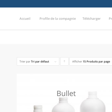
Accueil
Profile de la compagnie
Télécharger
P
Trier par
Tri par défaut
Afficher
Cliquer
15 Produits par page
pour
trier
les
Bullet
produits
en
ordre