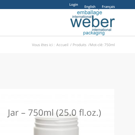
Login
English
Français
Vous êtes ici :
Accueil
/
Produits
/
Mot-clé: 750ml
Jar – 750ml (25.0 fl.oz.)