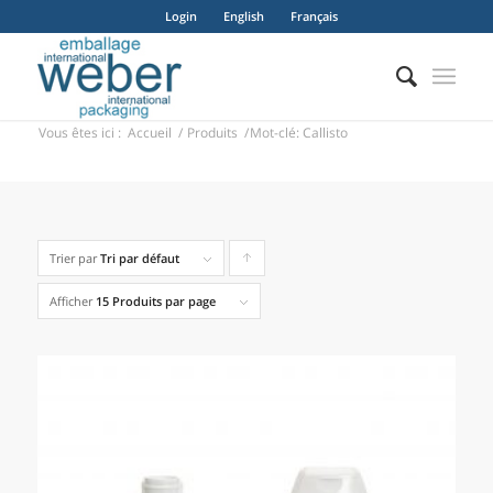
Login
English
Français
Vous êtes ici :
Accueil
/
Produits
/
Mot-clé: Callisto
Trier par
Tri par défaut
Cliquer
pour
Afficher
15 Produits par page
trier
les
produits
en
ordre