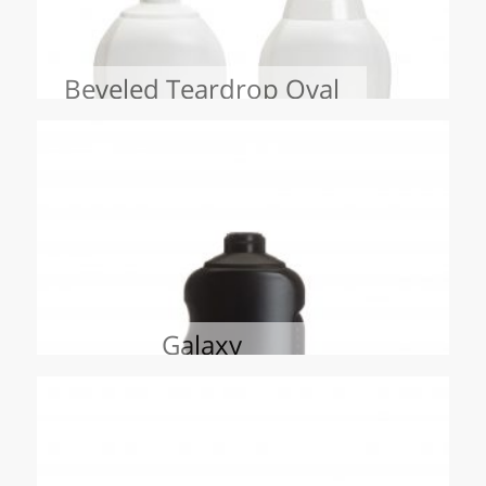
ascendant
Beveled Teardrop Oval
Galaxy