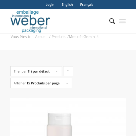
Login
English
Français
Vous êtes ici :
Accueil
/
Produits
/
Mot-clé: Gemini 4
Trier par
Tri par défaut
Cliquer
pour
Afficher
15 Produits par page
trier
les
produits
en
ordre