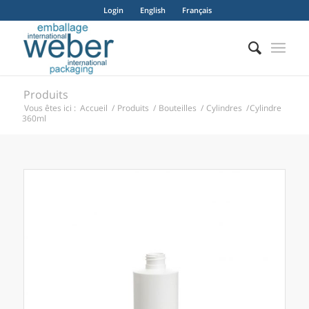
Login
English
Français
Produits
Vous êtes ici :
Accueil
/
Produits
/
Bouteilles
/
Cylindres
/
Cylindre
360ml