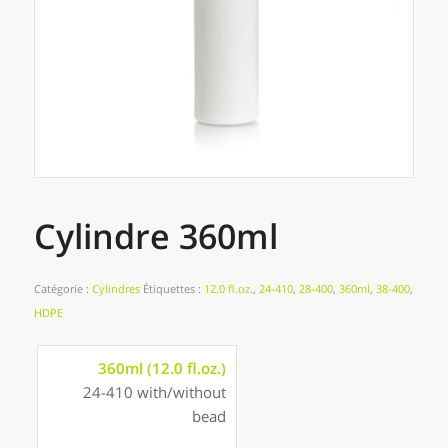
Cylindre 360ml
Catégorie :
Cylindres
Étiquettes :
12.0 fl.oz.
,
24-410
,
28-400
,
360ml
,
38-400
,
HDPE
360ml (12.0 fl.oz.)
24-410 with/without
bead