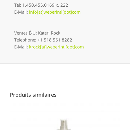
Tel: 1.450.455.0169 x. 222
E-Mail:
info[at]weberintl[dot]com
Ventes É-U: Kateri Rock
Telephone: +1 518 561 8282
E-Mail:
krock[at]weberintl[dot]com
Produits similaires