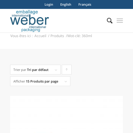
Login
English
Français
Vous êtes ici :
Accueil
/
Produits
/
Mot-clé: 360ml
Trier par
Tri par défaut
Cliquer
pour
Afficher
15 Produits par page
trier
les
produits
en
ordre