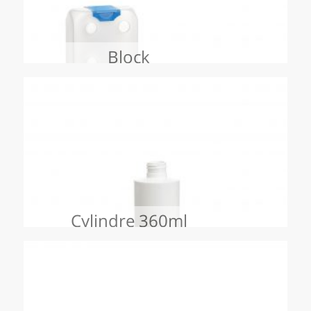
ascendant
Block
Cylindre 360ml