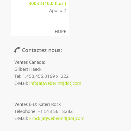
300ml (10.0 fl.oz.)
Apollo 2
HDPE
Contactez nous:
Ventes Canada:
Gilbert Haeck
Tel: 1.450.455.0169 x. 222
E-Mail:
info[at]weberintl[dot]com
Ventes É-U: Kateri Rock
Telephone: +1 518 561 8282
E-Mail:
krock[at]weberintl[dot]com